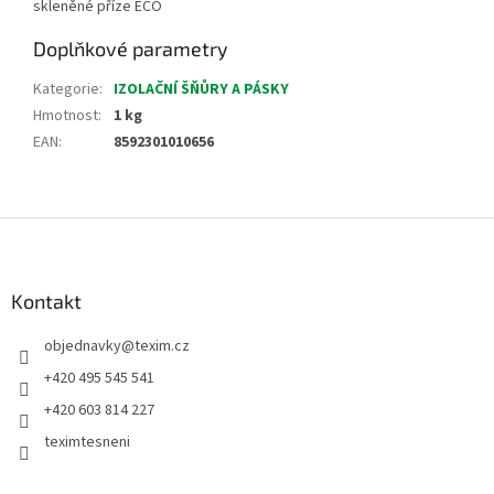
skleněné příze ECO
Doplňkové parametry
Kategorie
:
IZOLAČNÍ ŠŇŮRY A PÁSKY
Hmotnost
:
1 kg
EAN
:
8592301010656
Z
á
p
a
Kontakt
t
objednavky
@
texim.cz
í
+420 495 545 541
+420 603 814 227
teximtesneni