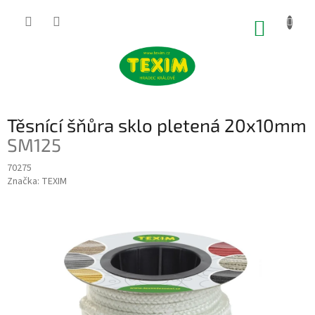
Přejít
na
NÁKUP
obsah
KOŠÍK
Těsnící šňůra sklo pletená 20x10mm
SM125
70275
Značka:
TEXIM