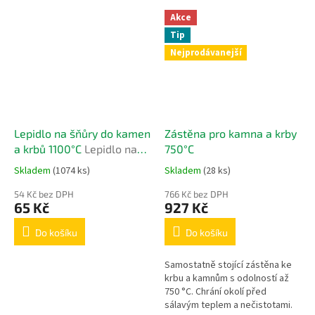
Akce
Tip
Nejprodávanejší
Lepidlo na šňůry do kamen
Zástěna pro kamna a krby
a krbů 1100°C
Lepidlo na
750°C
šňůry do kamen a krbů
Skladem
(1074 ks)
Skladem
(28 ks)
1100°C
54 Kč bez DPH
766 Kč bez DPH
65 Kč
927 Kč
Do košíku
Do košíku
Samostatně stojící zástěna ke
krbu a kamnům s odolností až
750 °C. Chrání okolí před
sálavým teplem a nečistotami.