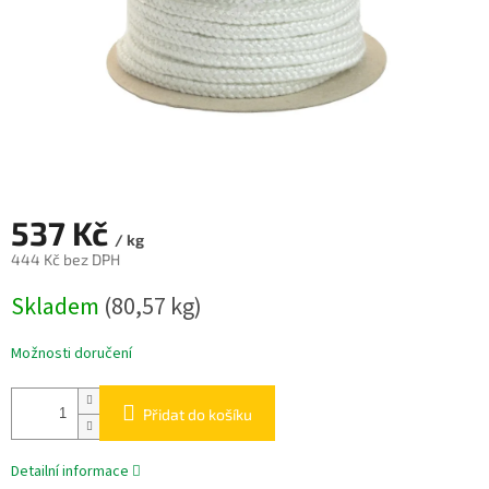
537 Kč
/ kg
444 Kč bez DPH
Měrná
Skladem
(80,57 kg)
cena:
Možnosti doručení
Přidat do košíku
Detailní informace