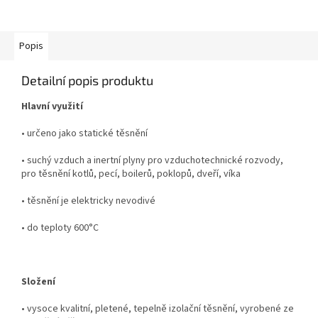
Stabilní konstrukce na kovových
nožičkách.
Popis
Detailní popis produktu
Hlavní využití
• určeno jako statické těsnění
• suchý vzduch a inertní plyny pro vzduchotechnické rozvody,
pro těsnění kotlů, pecí, boilerů, poklopů, dveří, víka
• těsnění je elektricky nevodivé
• do teploty 600°C
Složení
• vysoce kvalitní, pletené, tepelně izolační těsnění, vyrobené ze