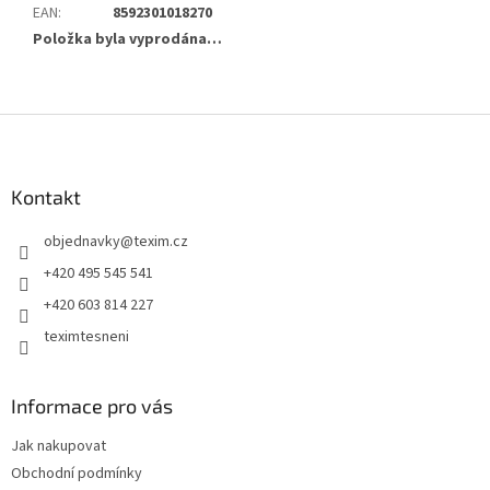
EAN
:
8592301018270
Položka byla vyprodána…
Z
á
p
a
Kontakt
t
objednavky
@
texim.cz
í
+420 495 545 541
+420 603 814 227
teximtesneni
Informace pro vás
Jak nakupovat
Obchodní podmínky