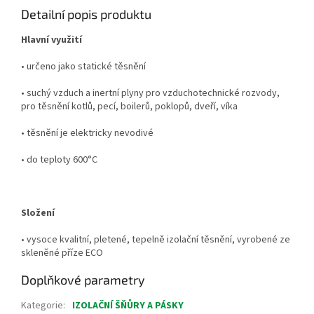
Detailní popis produktu
Hlavní využití
• určeno jako statické těsnění
• suchý vzduch a inertní plyny pro vzduchotechnické rozvody,
pro těsnění kotlů, pecí, boilerů, poklopů, dveří, víka
• těsnění je elektricky nevodivé
• do teploty 600°C
Složení
• vysoce kvalitní, pletené, tepelně izolační těsnění, vyrobené ze
skleněné příze ECO
Doplňkové parametry
Kategorie
:
IZOLAČNÍ ŠŇŮRY A PÁSKY