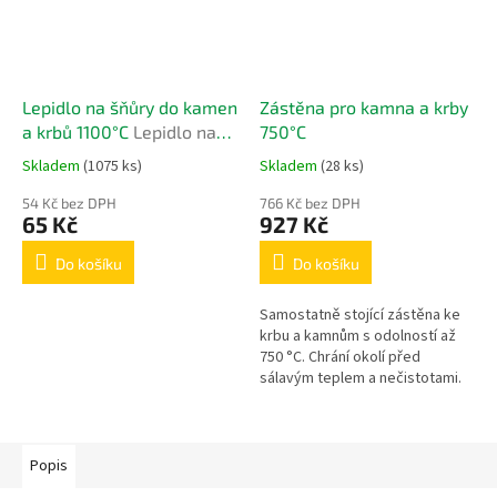
Lepidlo na šňůry do kamen
Zástěna pro kamna a krby
a krbů 1100°C
Lepidlo na
750°C
šňůry do kamen a krbů
Skladem
(1075 ks)
Skladem
(28 ks)
1100°C
54 Kč bez DPH
766 Kč bez DPH
65 Kč
927 Kč
Do košíku
Do košíku
Samostatně stojící zástěna ke
krbu a kamnům s odolností až
750 °C. Chrání okolí před
sálavým teplem a nečistotami.
Stabilní konstrukce na kovových
nožičkách.
Popis