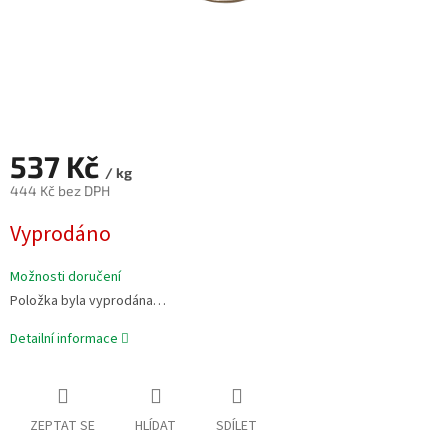
537 Kč
/ kg
444 Kč bez DPH
Měrná
Vyprodáno
cena:
Možnosti doručení
Položka byla vyprodána…
Detailní informace
ZEPTAT SE
HLÍDAT
SDÍLET