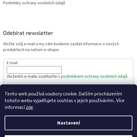
Podmínky ochrany osobních údajů
Odebírat newsletter
Vložte svůj e-mail a my vám budeme zasílat informace o nových
produktech na našem e-shopu.
E-mail
Vložením e-mailu souhlasíte s
podmínkami ochrany osobních údajů
PŘIHLÁSIT SE
Tento web používá soubory cookie. Dalším procházením
tohoto webu vyjadřujete souhlas s jejich používáním.. Více
informací
zde
.
Vytvořil Shoptet
Nastavení
Copyright 2026
Eshop těsnění - Texim s.r.o.
. Všechna práva