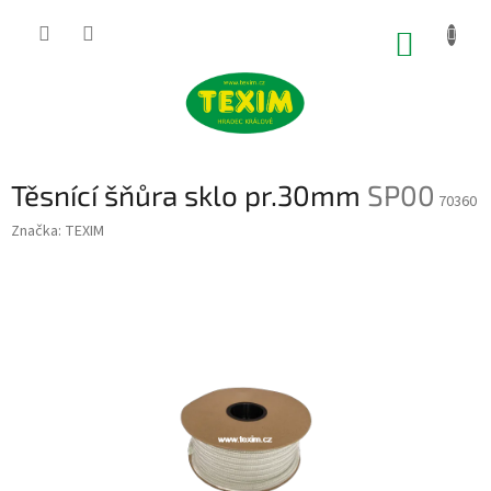
Přejít
na
NÁKUP
obsah
KOŠÍK
Těsnící šňůra sklo pr.30mm
SP00
70360
Značka:
TEXIM